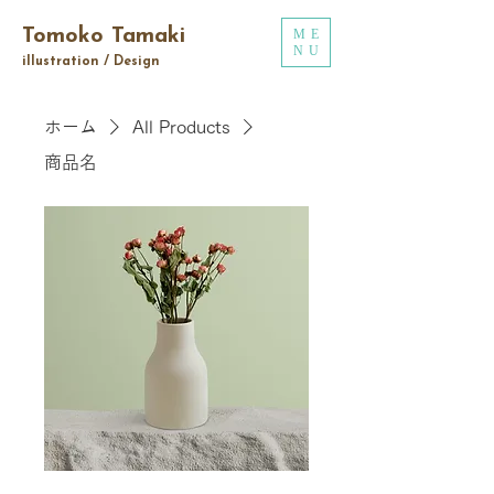
Tomoko Tamaki
ME
NU
illustration / Design
ホーム
All Products
商品名