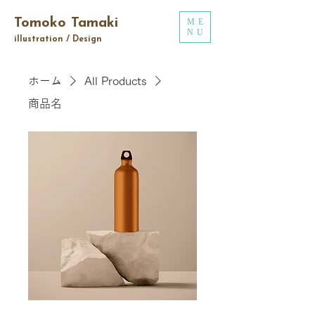
Tomoko Tamaki
ME
NU
illustration / Design
ホーム
All Products
商品名