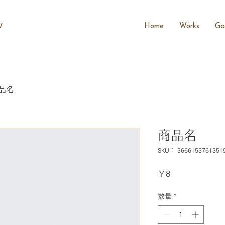
Home
Works
Gal
/
品名
商品名
SKU： 3666153761351
価
￥8
格
数量
*