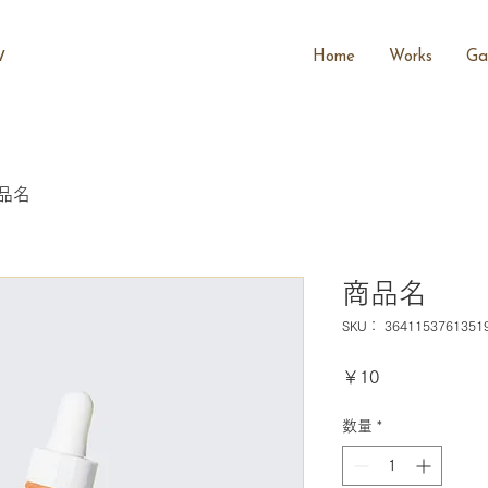
Home
Works
Gal
/
品名
商品名
SKU： 3641153761351
価
￥10
格
数量
*